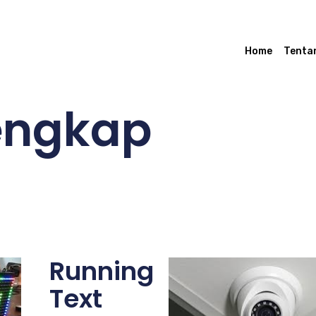
Home
Tenta
engkap
Running
Text